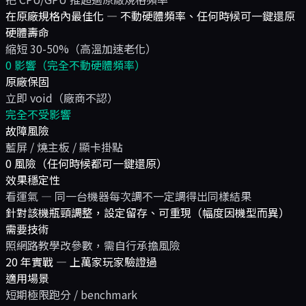
在原廠規格內最佳化 — 不動硬體頻率、任何時候可一鍵還原
硬體壽命
縮短 30-50%（高溫加速老化）
0 影響（完全不動硬體頻率）
原廠保固
立即 void（廠商不認）
完全不受影響
故障風險
藍屏 / 燒主板 / 顯卡掛點
0 風險（任何時候都可一鍵還原）
效果穩定性
看運氣 — 同一台機器每次調不一定調得出同樣結果
針對該機瓶頸調整，設定留存、可重現（幅度因機型而異）
需要技術
照網路教學改參數，需自行承擔風險
20 年實戰 — 上萬家玩家驗證過
適用場景
短期極限跑分 / benchmark