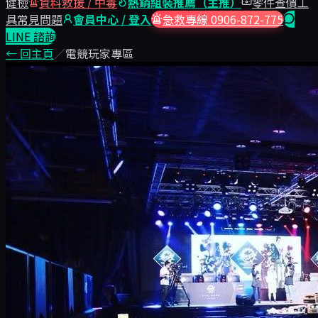
健檢
資料救援 / 中毒
熱銷組裝推薦（主推）
零件查價工
具
常見問題
會員中心 / 登入
急救專線 0906-872-775
LINE 諮詢
← 回主頁
／
電競玩家專區