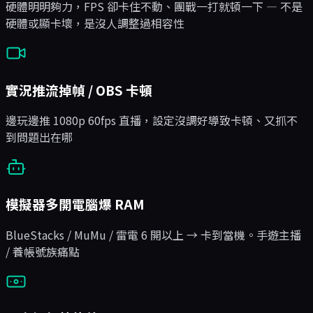
硬體明明夠力，FPS 卻卡住不動、團戰一打就頓一下 — 不是
硬體或顯卡壞，是沒人調整過相容性
實況推流掉幀 / OBS 卡頓
邊玩邊推 1080p 60fps 直播，設定沒調好導致卡頓、又抓不
到問題出在哪
模擬器多開電腦爆 RAM
BlueStacks / MuMu / 雷電 6 開以上 → 卡到當機。手遊主播
/ 養帳號族痛點