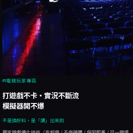
電競玩家專區
打遊戲不卡・實況不斷流
模擬器開不爆
不是換好料，是「調」出來的
獨家遊戲優化技術（非超頻 / 不傷硬體 / 保固照舊 / 可一鍵還