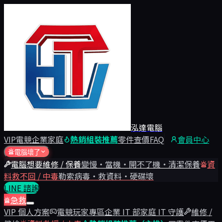
泓達電腦
VIP
電競
企業
家庭
熱銷組裝推薦
零件查價
FAQ
會員中心
電腦壞了
電腦想要維修 / 保養
變慢・當機・開不了機・清潔保養
資
料救不回 / 中毒
勒索病毒・救資料・硬碟壞
LINE 諮詢
急救
VIP 個人方案
電競玩家專區
企業 IT 部
家庭 IT 守護
維修 /