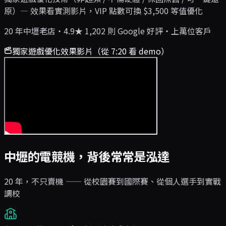
原）— 效果看實測影片，VIP 點數可換 $3,500 等值優化
20 年中壢老店・4.9★ 1,202 則 Google 好評・上萬位客戶
獨家遊戲優化效果影片（從 7:20 看 demo）
中壢的電競機，背後常常是泓達
20 年，不只賣機 —— 從校園賽到國際賽、從個人選手到實戰
調校