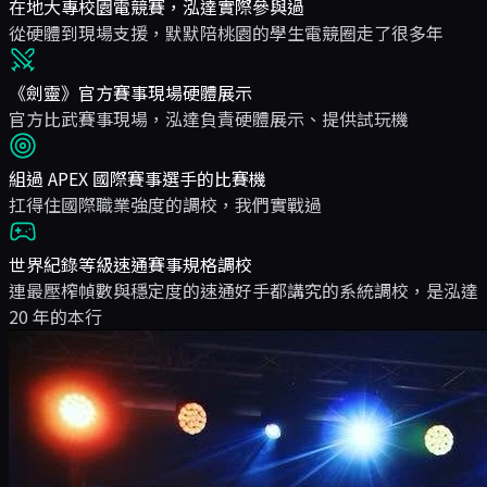
在地大專校園電競賽，泓達實際參與過
從硬體到現場支援，默默陪桃園的學生電競圈走了很多年
《劍靈》官方賽事現場硬體展示
官方比武賽事現場，泓達負責硬體展示、提供試玩機
組過 APEX 國際賽事選手的比賽機
扛得住國際職業強度的調校，我們實戰過
世界紀錄等級速通賽事規格調校
連最壓榨幀數與穩定度的速通好手都講究的系統調校，是泓達
20 年的本行