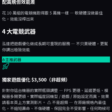
配高規但效能差
花 10 萬組的電競機跑得跟 5 萬機一樣 — 軟硬體沒做最佳
化，效能沒榨出來
4 大電競武器
泓達把遊戲優化做成長期可重現的服務 — 不只賣硬體，更幫
你調出極致效能
主推武器
獨家遊戲優化 $3,500（非超頻）
針對你這台機器的實際瓶頸調整 — FPS 更穩、延遲更低、模
擬器多開更順。實際幅度因機型 / 遊戲 / 原始設定而異，效果
請看本頁上方實測影片。 ⚠️ 不是超頻 — 在原廠規格內最佳
化，不縮短壽命、不傷硬體、保固完全不受影響，任何時候可