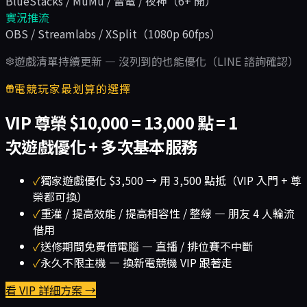
BlueStacks / MuMu / 雷電 / 夜神（6+ 開）
實況推流
OBS / Streamlabs / XSplit（1080p 60fps）
遊戲清單持續更新 — 沒列到的也能優化（LINE 諮詢確認）
電競玩家最划算的選擇
VIP 尊榮 $10,000 = 13,000 點 = 1
次遊戲優化 + 多次基本服務
✓
獨家遊戲優化 $3,500 → 用 3,500 點抵（VIP 入門 + 尊
榮都可換）
✓
重灌 / 提高效能 / 提高相容性 / 整線 — 朋友 4 人輪流
借用
✓
送修期間免費借電腦 — 直播 / 排位賽不中斷
✓
永久不限主機 — 換新電競機 VIP 跟著走
看 VIP 詳細方案 →