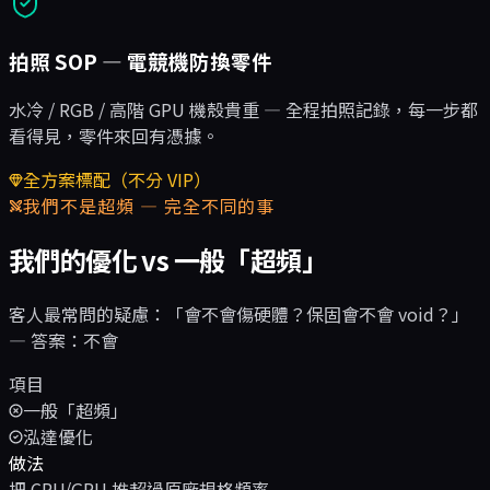
拍照 SOP — 電競機防換零件
水冷 / RGB / 高階 GPU 機殼貴重 — 全程拍照記錄，每一步都
看得見，零件來回有憑據。
全方案標配（不分 VIP）
我們不是超頻 — 完全不同的事
我們的優化 vs 一般「超頻」
客人最常問的疑慮：「會不會傷硬體？保固會不會 void？」
— 答案：不會
項目
一般「超頻」
泓達優化
做法
把 CPU/GPU 推超過原廠規格頻率