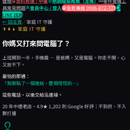
健檢
資料救援 / 中毒
熱銷組裝推薦（主推）
零件查價工
具
常見問題
會員中心 / 登入
急救專線 0906-872-775
LINE 諮詢
← 回主頁
／
家庭 IT 守護
👨‍👩‍👧 家庭 IT 守護
你媽又打來問電腦了？
上班開到一半，手機震 — 是爸媽，又是電腦。你走不開，心
又放不下。
最怕的那通：
「我剛點了一個連結，整個怪怪的…」
這些電話，以後交給泓達接。
20 年中壢老店・4.9★ 1,202 則 Google 好評｜不到府、不入
群打擾