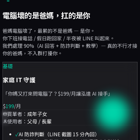
電腦壞的是爸媽，扛的是你
爸媽電腦壞了，最累的不是爸媽 — 是你。
你下班接電話 / 假日跑回家 / 半夜被 LINE 叫起來。
我們處理 90%（AI 回答 + 防詐判斷 + 教學）— 真的不行才接
你的爸媽，不入群打擾你。
基礎
家庭 IT 守護
「
你媽又打來問電腦了？$199/月讓泓達 AI 接手
」
$
199
/月
買單者：
成年子女
使用者：
父母 / 長輩
✓
AI 防詐判斷（LINE 截圖 15 分內回）