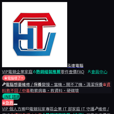
泓達電腦
VIP
電競
企業
家庭
熱銷組裝推薦
零件查價
FAQ
會員中心
電腦壞了
電腦想要維修 / 保養
變慢・當機・開不了機・清潔保養
資
料救不回 / 中毒
勒索病毒・救資料・硬碟壞
LINE 諮詢
急救
VIP 個人方案
電競玩家專區
企業 IT 部
家庭 IT 守護
維修 /