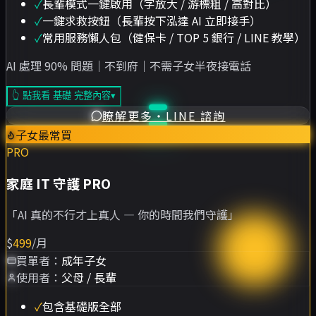
✓
長輩模式一鍵啟用（字放大 / 游標粗 / 高對比）
✓
一鍵求救按鈕（長輩按下泓達 AI 立即接手）
✓
常用服務懶人包（健保卡 / TOP 5 銀行 / LINE 教學）
AI 處理 90% 問題｜不到府｜不需子女半夜接電話
👆 點我看 基礎 完整內容
▾
瞭解更多・LINE 諮詢
子女最常買
PRO
家庭 IT 守護 PRO
「
AI 真的不行才上真人 — 你的時間我們守護
」
$
499
/月
買單者：
成年子女
使用者：
父母 / 長輩
✓
包含基礎版全部