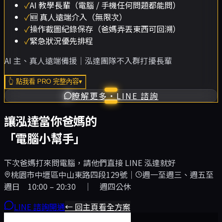
✓
AI 教學長輩（電腦 / 手機任何問題都能問）
✓
🆕 真人遠端介入（無限次）
✓
操作截圖紀錄保存（爸媽弄丟東西可回溯）
✓
緊急狀況優先排程
AI 主、真人遠端備援｜泓達團隊不入群打擾長輩
👆 點我看 PRO 完整內容
▾
瞭解更多・LINE 諮詢
讓泓達當你爸媽的
「電腦小幫手」
下次爸媽打來問電腦，請他們直接 LINE 泓達就好
桃園市中壢區中山東路四段129號
｜
週一至週三、週五至
週日 10:00 – 20:30 ｜ 週四公休
LINE 諮詢開通
← 回主頁看全方案